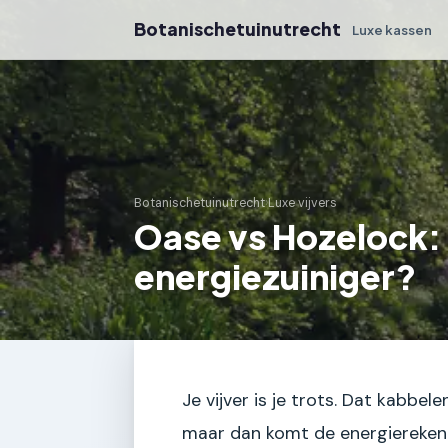
Botanischetuinutrecht
Luxe kassen
Botanischetuinutrecht
›
Luxe vijvers
Oase vs Hozelock:
energiezuiniger?
Je vijver is je trots. Dat kabbe
maar dan komt de energiereken