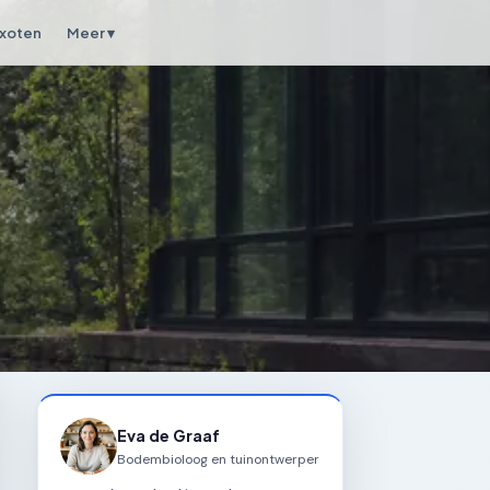
xoten
Meer ▾
Eva de Graaf
Bodembioloog en tuinontwerper