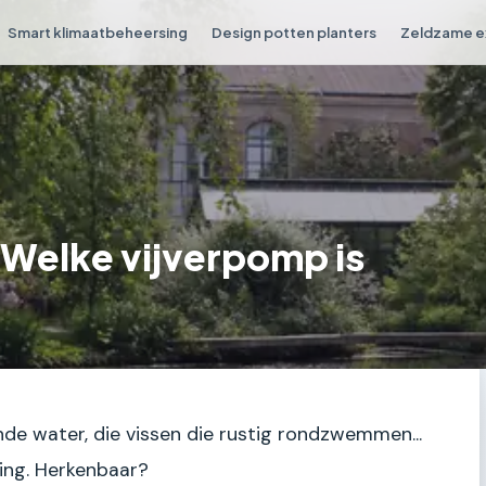
Smart klimaatbeheersing
Design potten planters
Zeldzame e
 Welke vijverpomp is
lende water, die vissen die rustig rondzwemmen...
ing. Herkenbaar?