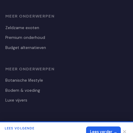
MEER ONDERWERPEN
Zeldzame exoten
Premium onderhoud
Budget alternatieven
MEER ONDERWERPEN
Botanische lifestyle
Bodem & voeding
Luxe vijvers
LEES VOLGENDE
© 2026 Botanischetuinutrecht
Alle rechten voorbehouden.
✕
Lees verder →