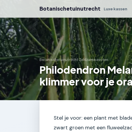
Botanischetuinutrecht
Luxe kassen
Botanischetuinutrecht
›
Zeldzame exoten
Philodendron Mela
klimmer voor je or
Stel je voor: een plant met blad
zwart groen met een fluweelzacht