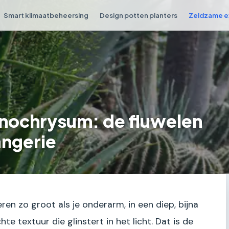
Smart klimaatbeheersing
Design potten planters
Zeldzame e
nochrysum: de fluwelen
angerie
eren zo groot als je onderarm, in een diep, bijna
e textuur die glinstert in het licht. Dat is de