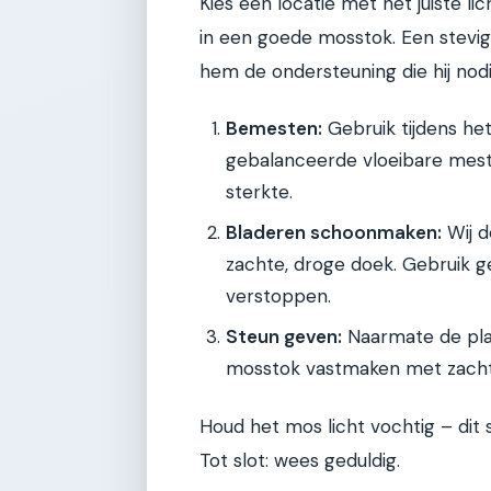
Kies een locatie met het juiste l
in een goede mosstok. Een stev
hem de ondersteuning die hij nod
Bemesten:
Gebruik tijdens he
gebalanceerde vloeibare mests
sterkte.
Bladeren schoonmaken:
Wij d
zachte, droge doek. Gebruik g
verstoppen.
Steun geven:
Naarmate de plan
mosstok vastmaken met zacht
Houd het mos licht vochtig – dit 
Tot slot: wees geduldig.