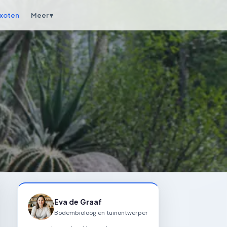
xoten
Meer ▾
Eva de Graaf
Bodembioloog en tuinontwerper