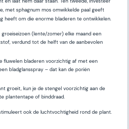
icht en laat hem daar staan. Ten tweede, investeer
ige, met sphagnum mos omwikkelde paal geeft
ig heeft om die enorme bladeren te ontwikkelen.
t groeiseizoen (lente/zomer) elke maand een
tof, verdund tot de helft van de aanbevolen
e fluwelen bladeren voorzichtig af met een
een bladglansspray – dat kan de poriën
t groeit, kun je de stengel voorzichtig aan de
e plantentape of binddraad.
stimuleert ook de luchtvochtigheid rond de plant.