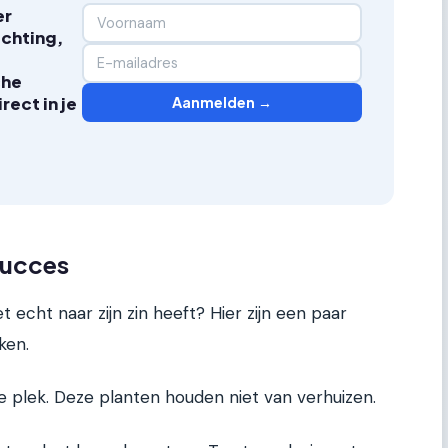
er
ichting,
che
Aanmelden →
ect in je
succes
 echt naar zijn zin heeft? Hier zijn een paar
ken.
e plek. Deze planten houden niet van verhuizen.