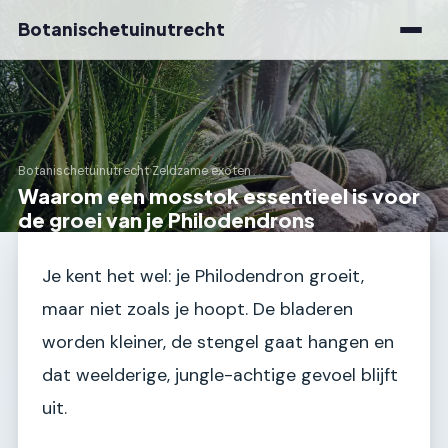
Botanischetuinutrecht
Botanischetuinutrecht
›
Zeldzame exoten
Waarom een mosstok essentieel is voor
de groei van je Philodendrons
Je kent het wel: je Philodendron groeit,
maar niet zoals je hoopt. De bladeren
worden kleiner, de stengel gaat hangen en
dat weelderige, jungle-achtige gevoel blijft
uit.