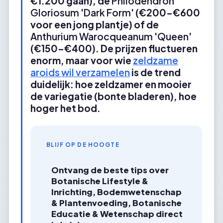
€1.200 gaan), de
Philodendron
Gloriosum 'Dark Form'
(€200-€600
voor een jong plantje) of de
Anthurium Warocqueanum 'Queen'
(€150-€400). De prijzen fluctueren
enorm, maar voor wie
zeldzame
aroids wil verzamelen
is de trend
duidelijk: hoe zeldzamer en mooier
de variegatie (bonte bladeren), hoe
hoger het bod.
BLIJF OP DE HOOGTE
Ontvang de beste tips over
Botanische Lifestyle &
Inrichting, Bodemwetenschap
& Plantenvoeding, Botanische
Educatie & Wetenschap direct