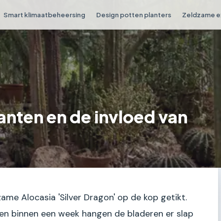
Smart klimaatbeheersing
Design potten planters
Zeldzame e
nten en de invloed van
ame Alocasia 'Silver Dragon' op de kop getikt.
 en binnen een week hangen de bladeren er slap