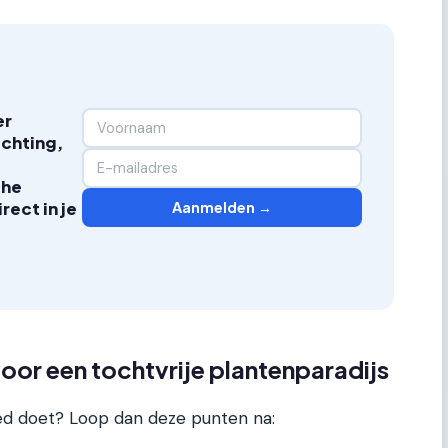
er
ichting,
che
Aanmelden →
ect in je
voor een tochtvrije plantenparadijs
goed doet? Loop dan deze punten na: