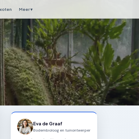
xoten
Meer ▾
Eva de Graaf
Bodembioloog en tuinontwerper