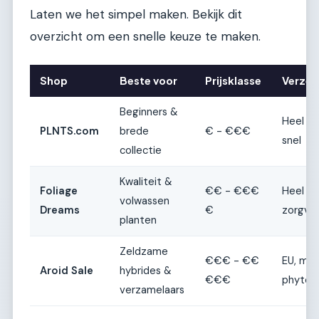
Laten we het simpel maken. Bekijk dit
overzicht om een snelle keuze te maken.
Shop
Beste voor
Prijsklasse
Verzen
Beginners &
Heel Eu
PLNTS.com
brede
€ - €€€
snel
collectie
Kwaliteit &
Foliage
€€ - €€€
Heel Eu
volwassen
Dreams
€
zorgvul
planten
Zeldzame
€€€ - €€
EU, me
Aroid Sale
hybrides &
€€€
phytoce
verzamelaars