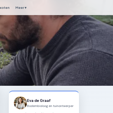
xoten
Meer ▾
Eva de Graaf
Bodembioloog en tuinontwerper