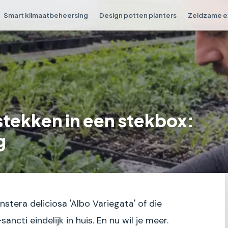
Smart klimaatbeheersing
Design potten planters
Zeldzame e
tekken in een stekbox:
g
stera deliciosa 'Albo Variegata' of die
ncti eindelijk in huis. En nu wil je meer.