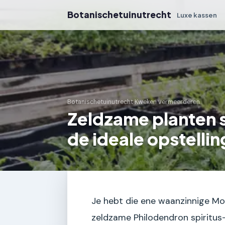
Botanischetuinutrecht
Luxe kassen
Botanischetuinutrecht
›
Kweken vermeerderen
Zeldzame planten s
de ideale opstellin
Je hebt die ene waanzinnige Mon
zeldzame Philodendron spiritus-sa